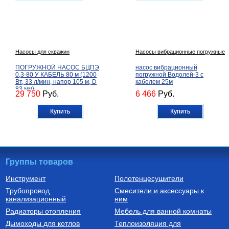
Насосы для скважин
Насосы вибрационные погружные
ПОГРУЖНОЙ НАСОС БЦПЭ
насос вибрационный
0,3-80 У КАБЕЛЬ 80 м (1200
погружной Водолей-3 с
Вт, 33 л/мин, напор 105 м, D
кабелем 25м
83 мм)
29 750
Руб.
6 466
Руб.
Купить
Купить
Группы товаров
Инструмент
Полотенцесушители
Трубопровод
Смесители и аксессуары к
Бойлеры (водонагреватели
Трубы из сшитого полиэтилена
канализационный
косвенного нагрева)
ним
Водонагреватель косвенного
Труба напорная из сшитого
Радиаторы отопления
Мебель для ванной комнаты
нагрева напольный из
полиэтилена с барьерным
нержавеющей стали STINOX F
слоем EVOH, тип PE-Xa
Дымоходы для котлов
Теплоизоляция для