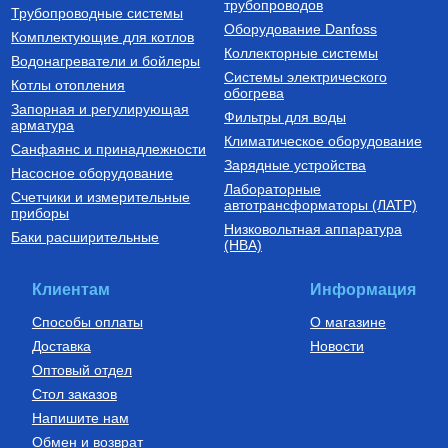
500 л., арт.: 805F0050
16(2.2) бухта 100 м,
трубопроводов
127 190
Руб.
7 300
Руб.
Трубопроводные системы
VA1622.3.C.100
Оборудование Danfoss
Комплектующие для котлов
Купить
Купить
Коллекторные системы
Водонагреватели и бойлеры
Системы электрического
Котлы отопления
обогрева
Запорная и регулирующая
Фильтры для воды
арматура
Климатическое оборудование
Санфаянс и принадлежности
Зарядные устройства
Насосное оборудование
Лабораторные
Счетчики и измерительные
Котлы газовые настенные
Дымоходы для котлов DN 80
автотрансформаторы (ЛАТР)
приборы
(традиционные)
Низковольтная аппаратура
Котел газовый настенный
Элемент дымохода DN80
Баки расширительные
(НВА)
одноконтурный Vitabel HF 32
труба 2000 мм п/м
63 890
Руб.
5 254
Руб.
Клиентам
Информация
Купить
Купить
Способы оплаты
О магазине
Доставка
Новости
Оптовый отдел
Стол заказов
Напишите нам
Обмен и возврат