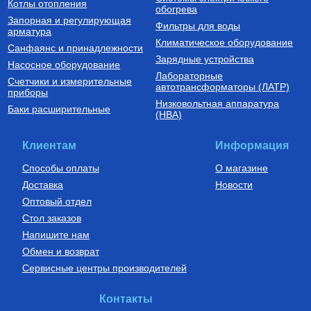
Котлы отопления
обогрева
Запорная и регулирующая
Фильтры для воды
арматура
Климатическое оборудование
Санфаянс и принадлежности
Зарядные устройства
Насосное оборудование
Лабораторные
Счетчики и измерительные
Котлы газовые настенные
Дымоходы для котлов DN 80
автотрансформаторы (ЛАТР)
приборы
(традиционные)
Низковольтная аппаратура
Котел газовый настенный
Элемент дымохода DN80
Баки расширительные
(НВА)
одноконтурный Vitabel HF 32
труба 2000 мм п/м
63 890
Руб.
5 254
Руб.
Клиентам
Информация
Купить
Купить
Способы оплаты
О магазине
Доставка
Новости
Оптовый отдел
Стол заказов
Напишите нам
Обмен и возврат
Сервисные центры производителей
Бойлеры (водонагреватели
Установки канализационные
косвенного нагрева)
Водонагреватель косвенного
Установка канализационная
Контакты
нагрева напольный из
SANIDOUCHE