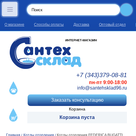
О магазине
Способы оплаты
Доставка
Оптовый отдел
ИНТЕРНЕТ-МАГАЗИН
+7 (343)
379
-08
-81
пн-пт 9:00-18:00
info@santehsklad96.ru
Заказать консультацию
Корзина
Корзина пуста
Главная
Котлы отопления
Котлы отопления FEDERICA BUGATTI
/
/