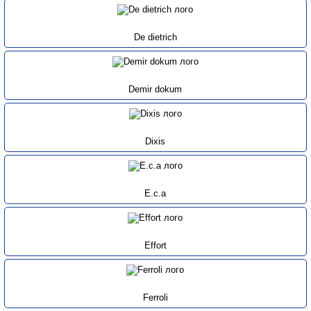
De dietrich
Demir dokum
Dixis
E.c.a
Effort
Ferroli