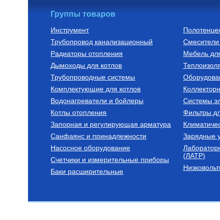
Группы товаров
Инструмент
Полотенце
Трубопровод канализационный
Смесители 
Бойлеры (водонагреватели
Трубы из сшитог
косвенного нагрева)
Радиаторы отопления
Мебель дл
Водонагреватель косвенного
Труба напорна
Дымоходы для котлов
нагрева напольный из
полиэтилена с
Теплоизоля
нержавеющей стали STINOX F
слоем EVOH, т
Трубопроводные системы
Оборудова
500 л., арт.: 805F0050
16(2.2) бухта 1
127 190
Руб.
7 300
Руб.
VA1622.3.C.10
Комплектующие для котлов
Коллектор
Водонагреватели и бойлеры
Купить
Системы эл
Ку
Котлы отопления
Фильтры д
Запорная и регулирующая арматура
Климатиче
Санфаянс и принадлежности
Зарядные у
Насосное оборудование
Лаборатор
(ЛАТР)
Счетчики и измерительные приборы
Низковольт
Баки расширительные
Котлы газовые настенные
Дымоходы для к
(традиционные)
Котел газовый настенный
Элемент дымо
одноконтурный Vitabel HF 32
труба 2000 мм 
63 890
Руб.
5 254
Руб.