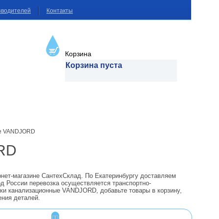
зводителей
Контакты
Корзина
Корзина пуста
ые VANDJORD
RD
рнет-магазине СантехСклад. По Екатеринбургу доставляем
од России перевозка осуществляется транспортно-
вки канализационные VANDJORD, добавьте товары в корзину,
ения деталей.