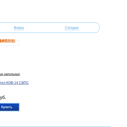
Вчера
Сегодня
вые напольные
отел КОВ-14 СВПС
уб.
Купить