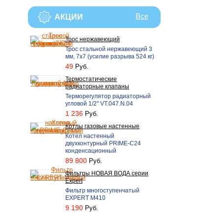
Все
АКЦИИ
Трос нержавеющий
Трос стальной нержавеющий 3
мм, 7х7 (усилие разрыва 524 кг)
49
Руб.
Термостатические
радиаторные клапаны
Терморегулятор радиаторный
угловой 1/2" VT.047.N.04
1 236
Руб.
Котлы газовые настенные
Котел настенный
двухконтурный PRIME-С24
конденсационный
89 800
Руб.
Фильтры НОВАЯ ВОДА серии
Expert
Фильтр многоступенчатый
EXPERT M410
9 190
Руб.