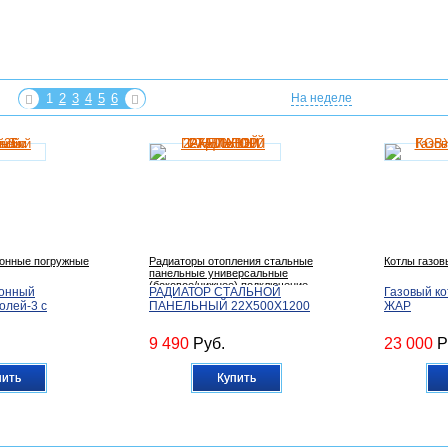
1
2
3
4
5
6
На неделе
онные погружные
Радиаторы отопления стальные
Котлы газо
панельные универсальные
(боковое/нижнее) подключение
ионный
РАДИАТОР СТАЛЬНОЙ
Газовый к
олей-3 с
ПАНЕЛЬНЫЙ 22X500X1200
ЖАР
9 490
Руб.
23 000
Р
пить
Купить