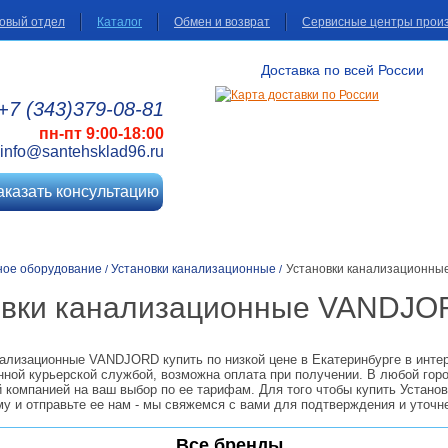
овый отдел
Каталог
Обмен и возврат
Сервисные центры прои
Доставка по всей России
+7 (343)
379
-08
-81
пн-пт 9:00-18:00
info@santehsklad96.ru
аказать консультацию
ное оборудование
Установки канализационные
Установки канализационн
/
/
овки канализационные VANDJO
нализационные VANDJORD купить по низкой цене в Екатеринбурге в инте
нной курьерской службой, возможна оплата при получении. В любой гор
 компанией на ваш выбор по ее тарифам. Для того чтобы купить Устано
у и отправьте ее нам - мы свяжемся с вами для подтверждения и уточн
Все бренды