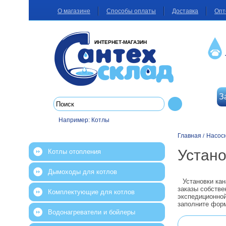
О магазине
Способы оплаты
Доставка
Опт
ИНТЕРНЕТ-МАГАЗИН
З
Например:
Котлы
Главная
Насос
/
Устан
Котлы отопления
Дымоходы для котлов
Установки ка
заказы собстве
Комплектующие для котлов
экспедиционной
заполните форм
Водонагреватели и бойлеры