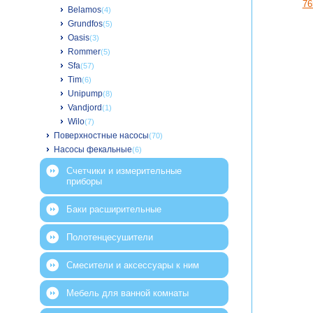
Belamos
(4)
Grundfos
(5)
Oasis
(3)
Rommer
(5)
Sfa
(57)
Tim
(6)
Unipump
(8)
Vandjord
(1)
Wilo
(7)
Поверхностные насосы
(70)
Насосы фекальные
(6)
Счетчики и измерительные
приборы
Баки расширительные
Полотенцесушители
Смесители и аксессуары к ним
Мебель для ванной комнаты