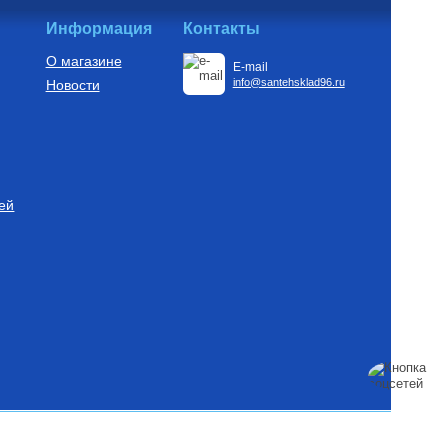
Информация
Контакты
О магазине
E-mail
info@santehsklad96.ru
Новости
для насосов
 преобразователь
-10 2,2 кВт
 с датчиком
б.
ей
Купить
ля котлов DN 80
ые)
ымохода отвод 90°
б.