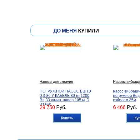
ДО МЕНЯ
КУПИЛИ
Насосы для скважин
Насосы вибраци
ПОГРУЖНОЙ НАСОС БЦПЭ
насос вибрац
0,3-80 У КАБЕЛЬ 80 м (1200
погружной Вод
Вт, 33 л/мин, напор 105 м, D
кабелем 25м
83 мм)
29 750
Руб.
6 466
Руб.
Купить
Ку