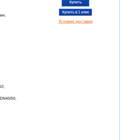
Купить
Купить в 1 клик
мин;
Условия доставки
10;
 DN40/50;