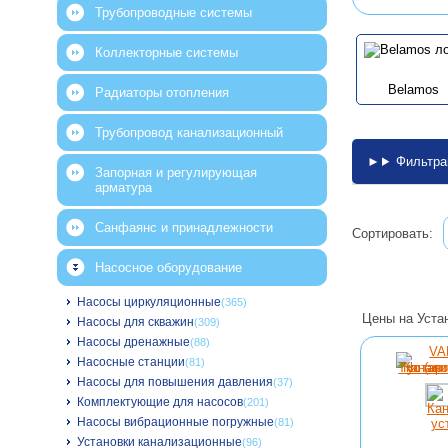
Трубопроводные системы
Коллекторные системы
Belamos
Радиаторы отопления
Трубопровод канализационный
Фильтра
Запорная и регулирующая
арматура
Санфаянс и принадлежности
Сортировать:
Насосное оборудование
Насосы циркуляционные
(365)
Цены на Уста
Насосы для скважин
(309)
Насосы дренажные
(88)
Насосные станции
(81)
Насосы для повышения давления
(37)
Комплектующие для насосов
(201)
Насосы вибрационные погружные
(81)
Установки канализационные
(96)