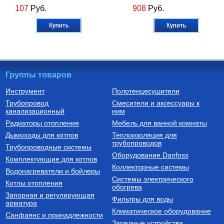
107
Руб.
908
Руб.
Купить
Купить
Группы товаров
Инструмент
Полотенцесушители
Трубопровод
Смесители и аксессуары к
Термостатические радиаторные
Котлы электрические
канализационный
клапаны
ним
Терморегулятор радиаторный
Котел электрический
Радиаторы отопления
Мебель для ванной комнаты
угловой 1/2" VT.047.N.04
одноконтурный СКАТ 9 KR 13
(9 кВт) настенный
Дымоходы для котлов
Теплоизоляция для
трубопроводов
1 236
Руб.
81 080
Руб.
Трубопроводные системы
Оборудование Danfoss
Комплектующие для котлов
Купить
Купить
Коллекторные системы
Водонагреватели и бойлеры
Системы электрического
Котлы отопления
обогрева
Запорная и регулирующая
Фильтры для воды
арматура
Климатическое оборудование
Санфаянс и принадлежности
Зарядные устройства