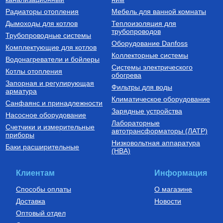
Водонагреватель косвенного
Труба напорная из сшитого
Радиаторы отопления
Мебель для ванной комнаты
нагрева напольный из
полиэтилена с барьерным
нержавеющей стали STINOX F
слоем EVOH, тип PE-Xa
Дымоходы для котлов
Теплоизоляция для
500 л., арт.: 805F0050
16(2.2) бухта 100 м,
трубопроводов
127 190
Руб.
7 300
Руб.
Трубопроводные системы
VA1622.3.C.100
Оборудование Danfoss
Комплектующие для котлов
Купить
Купить
Коллекторные системы
Водонагреватели и бойлеры
Системы электрического
Котлы отопления
обогрева
Запорная и регулирующая
Фильтры для воды
арматура
Климатическое оборудование
Санфаянс и принадлежности
Зарядные устройства
Насосное оборудование
Лабораторные
Счетчики и измерительные
Котлы газовые настенные
Дымоходы для котлов DN 80
автотрансформаторы (ЛАТР)
приборы
(традиционные)
Низковольтная аппаратура
Котел газовый настенный
Элемент дымохода DN80
Баки расширительные
(НВА)
одноконтурный Vitabel HF 32
труба 2000 мм п/м
63 890
Руб.
5 254
Руб.
Клиентам
Информация
Купить
Купить
Способы оплаты
О магазине
Доставка
Новости
Оптовый отдел