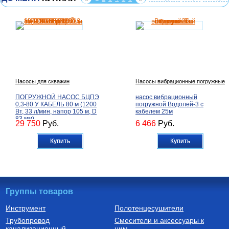
Насосы для скважин
Насосы вибрационные погружные
ПОГРУЖНОЙ НАСОС БЦПЭ
насос вибрационный
0,3-80 У КАБЕЛЬ 80 м (1200
погружной Водолей-3 с
Вт, 33 л/мин, напор 105 м, D
кабелем 25м
83 мм)
29 750
Руб.
6 466
Руб.
Купить
Купить
Группы товаров
Инструмент
Полотенцесушители
Трубопровод
Смесители и аксессуары к
Бойлеры (водонагреватели
Трубы из сшитого полиэтилена
канализационный
косвенного нагрева)
ним