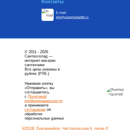
Контакты
E-mail
info@santehsklad96.ru
© 2011 - 2026
Сантехсклад —
интернет-магазин
сантехники
Все цены указаны в
рублях (РУБ.)
Нажимая кнопку
«Отправить», вы
соглашаетесь
с
Политикой
конфиденциальности
и принимаете
соглашение
об
обработке
персональных данных
620138, Екатеринбург, Чистопольская 6, литер Л