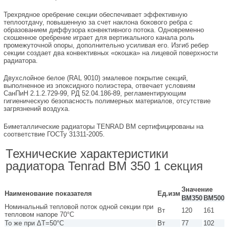
Трехрядное оребрение секции обеспечивает эффективную
теплоотдачу, повышенную за счет наклона бокового ребра с
образованием диффузора конвективного потока. Одновременно
скошенное оребрение играет для вертикального канала роль
промежуточной опоры, дополнительно усиливая его. Изгиб ребер
секции создает два конвективных «окошка» на лицевой поверхности
радиатора.
Двухслойное белое (RAL 9010) эмалевое покрытие секций,
выполненное из эпоксидного полиэстера, отвечает условиям
СанПиН 2.1.2.729-99, РД 52.04.186-89, регламентирующим
гигиеническую безопасность полимерных материалов, отсутствие
загрязнений воздуха.
Биметаллические радиаторы TENRAD BM сертифицированы на
соответствие ГОСТу 31311-2005.
Технические характеристики
радиатора Tenrad BM 350 1 секция
Значение
Наименование показателя
Ед.изм
ВМ350
ВМ500
Номинальный тепловой поток одной секции при
Вт
120
161
тепловом напоре 70°С
То же при ΔТ=50°С
Вт
77
102