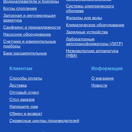
Водонагреватели и бойлеры
Системы электрического
Котлы отопления
обогрева
Запорная и регулирующая
Фильтры для воды
арматура
Климатическое оборудование
Санфаянс и принадлежности
Зарядные устройства
Насосное оборудование
Лабораторные
Счетчики и измерительные
Комплектующие для подключения
автотрансформаторы (ЛАТР)
приборы
радиаторов отопления
Низковольтная аппаратура
Комплект для монтажа
Баки расширительные
(НВА)
радиаторов отопления с
тремя кронштейнами 1/2"
400
Руб.
Клиентам
Информация
Купить
Способы оплаты
О магазине
Доставка
Новости
Оптовый отдел
Стол заказов
Напишите нам
Обмен и возврат
Сервисные центры производителей