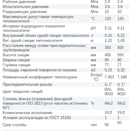
Рабочее давление
Мпа
2,4
2,4
Испытательное давление
Мпа
3,6
3,6
Разрушающее давление
Мпа
10
10
Максимально допустимая температура
°С
120
120
теплоносителя
Интервал водородного показателя
pH
5-11
5-11
теплоносителя
Внутренний объем одной секции теплоносителя
л
0,15
0,22
Вес одной секции теплоносителя
кг
1,22
1,45
Расстояние между осями присоединительных
мм
350
500
трубопроводов
Высота секции
мм
400
550
Ширина секции
мм
80
80
Глубина секции
мм
77
77
Площадь наружной поверхности нагрева
м2
0,23
0,32
Вт/(м2
Номинальный коэффициент теплоотдачи
7,453
7,188
· °С)
Присоединительная резьба
G 1"
G 1"
RAL
RAL
Цвет покрытия секций
9010
9010
Степень блеска (отражения) фасадной
поверхности ISO 2813 (угол наклона источника
%
84±2
84±2
60°)
Климатическое исполнение
УХЛ
УХЛ
Условия эксплуатации по ГОСТ 15150
1
1
50
Срок службы
лет
50