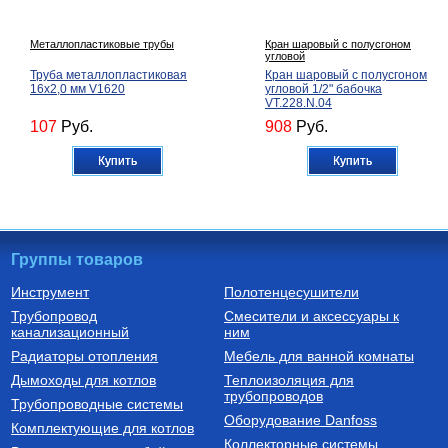
Металлопластиковые трубы
Кран шаровый с полусгоном
угловой
Труба металлопластиковая
Кран шаровый с полусгоном
16х2,0 мм V1620
угловой 1/2" бабочка
VT.228.N.04
107
Руб.
908
Руб.
Купить
Купить
Группы товаров
Инструмент
Полотенцесушители
Трубопровод
Смесители и аксессуары к
Термостатические радиаторные
Котлы электрические
канализационный
клапаны
ним
Терморегулятор радиаторный
Котел электрический
Радиаторы отопления
Мебель для ванной комнаты
угловой 1/2" VT.047.N.04
одноконтурный СКАТ 9 KR 13
(9 кВт) настенный
Дымоходы для котлов
Теплоизоляция для
трубопроводов
1 236
Руб.
81 080
Руб.
Трубопроводные системы
Оборудование Danfoss
Комплектующие для котлов
Купить
Купить
Коллекторные системы