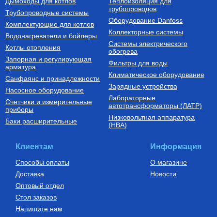
Дымоходы для котлов
Теплоизоляция для
трубопроводов
9 750
Руб.
60 510
Руб.
Трубопроводные системы
Оборудование Danfoss
Комплектующие для котлов
Купить
Купить
Коллекторные системы
Водонагреватели и бойлеры
Системы электрического
Котлы отопления
обогрева
Запорная и регулирующая
Фильтры для воды
арматура
Климатическое оборудование
Санфаянс и принадлежности
Зарядные устройства
Насосное оборудование
Лабораторные
Счетчики и измерительные
Установки канализационные
Бойлеры (водонагреватели
автотрансформаторы (ЛАТР)
приборы
косвенного нагрева)
Низковольтная аппаратура
Установка канализационная
Водонагреватель (бойлер)
Баки расширительные
(НВА)
SANIVORT 405 М (боковой
UBC 150
вход)
14 390
Руб.
61 380
Руб.
Клиентам
Информация
Купить
Купить
Способы оплаты
О магазине
Доставка
Новости
Оптовый отдел
Стол заказов
Напишите нам