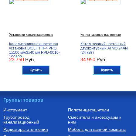
Установки канализационные
Котлы газовые настенные
Канализационная насосная
Котел газовый настенный
установка BIOLIFT R-4 PRO,
двухконтурный ATMO 24AN
1х100 мм/3х40 мм RPD-0010-
(24 кВт)
100800
23 750
Руб.
34 950
Руб.
Купить
Купить
Группы товаров
Инструмент
Полотенцесушители
Трубопровод
Смесители и аксессуары к
Автоматика для насосов
Котлы газовые настенные
канализационный
ним
Частотный преобразователь
Котел газовый настенный
Радиаторы отопления
Мебель для ванной комнаты
2200 Вт FIL-10 2,2 кВт
двухконтурный CARES X 24
(инвертор) с датчиком
CF, арт. 3300888