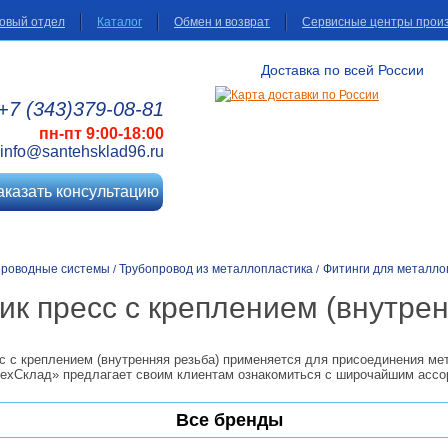
овый отдел
Каталог
Обмен и возврат
Сервисные центры прои
Доставка по всей России
+7 (343)
379
-08
-81
пн-пт 9:00-18:00
info@santehsklad96.ru
аказать консультацию
проводные системы
Трубопровод из металлопластика
Фитинги для металло
/
/
ик пресс с креплением (внутрен
сс с креплением (внутренняя резьба) применяется для присоединения м
техСклад» предлагает своим клиентам ознакомиться с широчайшим ассо
Все бренды