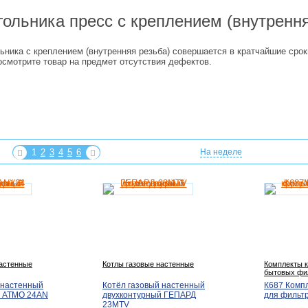
гольника пресс с креплением (внутренн
ьника с креплением (внутренняя резьба) совершается в кратчайшие срок
осмотрите товар на предмет отсутствия дефектов.
1
2
3
4
5
6
На неделе
настенные
Котлы газовые настенные
Комплекты к
бытовых фи
 настенный
Котёл газовый настенный
К687 Комп
й ATMO 24AN
двухконтурный ГЕПАРД
для фильтр
23MTV