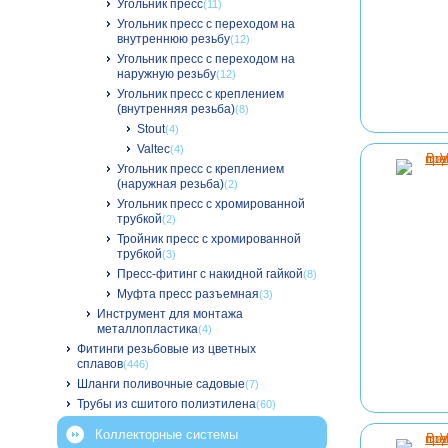
Угольник пресс
(11)
Угольник пресс с переходом на
внутреннюю резьбу
(12)
Угольник пресс с переходом на
наружную резьбу
(12)
Угольник пресс с креплением
(внутренняя резьба)
(8)
Stout
(4)
Valtec
(4)
Угольник пресс с креплением
(наружная резьба)
(2)
Угольник пресс с хромированной
трубкой
(2)
Тройник пресс с хромированной
трубкой
(3)
Пресс-фитинг с накидной гайкой
(8)
Муфта пресс разъемная
(3)
Инструмент для монтажа
металлопластика
(4)
Фитинги резьбовые из цветных
сплавов
(446)
Шланги поливочные садовые
(7)
Трубы из сшитого полиэтилена
(60)
Коллекторные системы