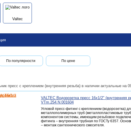
Valtec
ция
По популярности
По цене
ник пресс с креплением (внутренняя резьба) в наличии актуальные на 0
VALTEC Водорозетка пресс 16х1/2" (внутренняя ре
VTm.254.N.001604
Угловой пресс-фитинг с креплением (водорозетка) д
металлополимерных труб (металлопластиковые труб
компонентом системы, имеющим резьбовое подключе
фитинга – внутренняя трубная по ГОСТу 6357. Осно
– монтаж сантехнического смесителя.