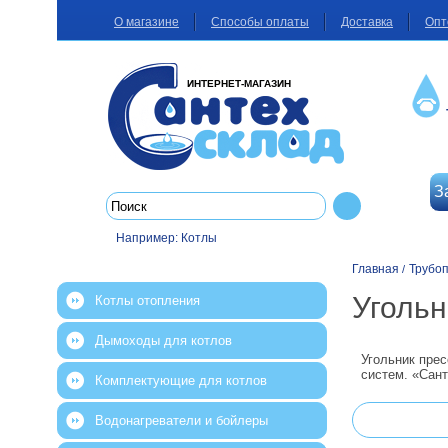
О магазине
Способы оплаты
Доставка
Опт
ИНТЕРНЕТ-МАГАЗИН
З
Например:
Котлы
Главная
Трубо
/
Угольн
Котлы отопления
Дымоходы для котлов
Угольник пре
систем. «Сан
Комплектующие для котлов
Водонагреватели и бойлеры