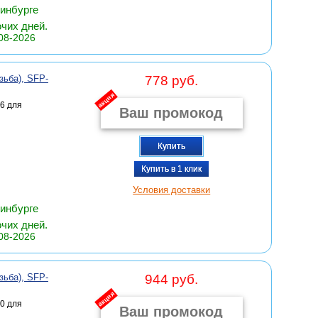
ринбурге
очих дней.
08-2026
зьба), SFP-
778 руб.
акция
6 для
Купить
Купить в 1 клик
Условия доставки
ринбурге
очих дней.
08-2026
зьба), SFP-
944 руб.
акция
0 для