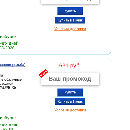
Купить
Купить в 1 клик
Условия доставки
ринбурге
очих дней.
08-2026
енняя резьба),
631 руб.
акция
ля
ные обжимные
роводной
/AL/PE-Xb
Купить
Купить в 1 клик
Условия доставки
ринбурге
очих дней.
08-2026