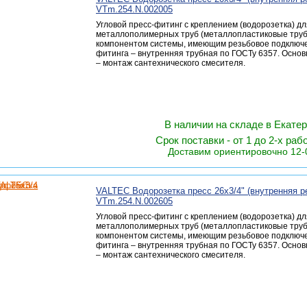
VTm.254.N.002005
Угловой пресс-фитинг с креплением (водорозетка) д
металлополимерных труб (металлопластиковые труб
компонентом системы, имеющим резьбовое подключе
фитинга – внутренняя трубная по ГОСТу 6357. Осно
– монтаж сантехнического смесителя.
В наличии на складе в Екате
Срок поставки - от 1 до 2-х раб
Доставим ориентировочно 12-
VALTEC Водорозетка пресс 26х3/4" (внутренняя ре
VTm.254.N.002605
Угловой пресс-фитинг с креплением (водорозетка) д
металлополимерных труб (металлопластиковые труб
компонентом системы, имеющим резьбовое подключе
фитинга – внутренняя трубная по ГОСТу 6357. Осно
– монтаж сантехнического смесителя.