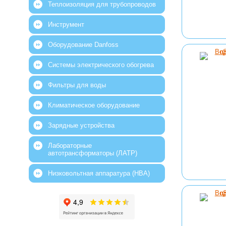
Теплоизоляция для трубопроводов
Инструмент
Оборудование Danfoss
Системы электрического обогрева
Фильтры для воды
Климатическое оборудование
Зарядные устройства
Лабораторные
автотрансформаторы (ЛАТР)
Низковольтная аппаратура (НВА)