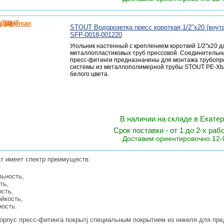
STOUT Водорозетка пресс короткая 1/2"х20 (внутр
SFP-0018-001220
Угольник настенный с креплением короткий 1/2"х20 д
металлопластиковых труб прессовой. Соединитель
пресс-фитинги предназначены для монтажа трубоп
системы из металлополимерной трубы STOUT PE-Xb
белого цвета.
В наличии на складе в Екате
Срок поставки - от 1 до 2-х раб
Доставим ориентировочно 12-
ат имеет спектр преимуществ:
льность,
ть,
сть,
йкость,
ность.
орпус пресс-фитинга покрытj специальным покрытием из никеля для пре