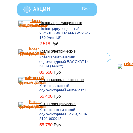
Все
АКЦИИ
Насосы циркуляционные
Насос циркуляционный
25/4х180 мм TIM AM-XPS25-4-
180 (мин.1/8)
2 518
Руб.
Котлы электрические
Котел электрический
одноконтурный RAY СКАТ 14
KЕ 14 (14 кВт)
85 550
Руб.
Котлы газовые настенные
Котел настенный
одноконтурный Prime-V32 НО
55 400
Руб.
Котлы электрические
Котел электрический
одноконтурный 12 кВт, SEB-
2101-000012
55 750
Руб.