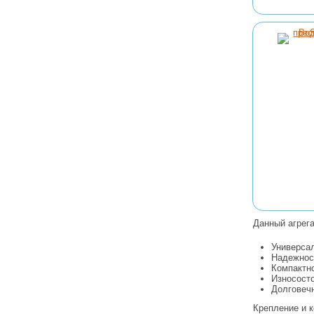
Данный агрег
Универса
Надежнос
Компактно
Износосто
Долговеч
Крепление и к