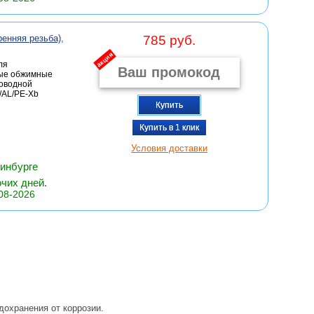
енняя резьба),
785 руб.
акция
ля
ные обжимные
роводной
/AL/PE-Xb
Купить
Купить в 1 клик
Условия доставки
ринбурге
очих дней.
08-2026
дохранения от коррозии.