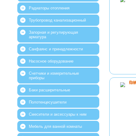
Радиаторы отопления
Трубопровод канализационный
Запорная и регулирующая
арматура
Санфаянс и принадлежности
Насосное оборудование
Счетчики и измерительные
приборы
Баки расширительные
Полотенцесушители
Смесители и аксессуары к ним
Мебель для ванной комнаты