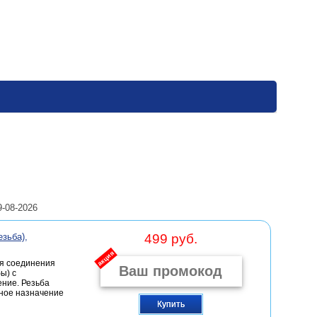
9-08-2026
зьба),
499 руб.
акция
ля соединения
ы) с
ние. Резьба
вное назначение
Купить