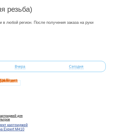
яя резьба)
и в любой регион. После получения заказа на руки
Вчера
Сегодня
артриджей для
льтров
лект картриджей
а Expert M410