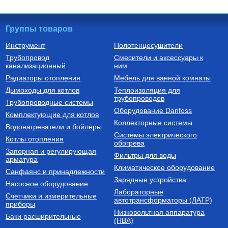
Группы товаров
Инструмент
Полотенцесушители
Трубопровод
Смесители и аксессуары к
Бойлеры (водонагреватели
Трубы из сшитого полиэтилена
канализационный
косвенного нагрева)
ним
Водонагреватель косвенного
Труба напорная из сшитого
Радиаторы отопления
Мебель для ванной комнаты
нагрева напольный из
полиэтилена с барьерным
нержавеющей стали STINOX F
слоем EVOH, тип PE-Xa
Дымоходы для котлов
Теплоизоляция для
500 л., арт.: 805F0050
16(2.2) бухта 100 м,
трубопроводов
127 190
Руб.
7 300
Руб.
Трубопроводные системы
VA1622.3.C.100
Оборудование Danfoss
Комплектующие для котлов
Купить
Купить
Коллекторные системы
Водонагреватели и бойлеры
Системы электрического
Котлы отопления
обогрева
Запорная и регулирующая
Фильтры для воды
арматура
Климатическое оборудование
Санфаянс и принадлежности
Зарядные устройства
Насосное оборудование
Лабораторные
Счетчики и измерительные
Котлы газовые настенные
Дымоходы для котлов DN 80
автотрансформаторы (ЛАТР)
приборы
(традиционные)
Низковольтная аппаратура
Котел газовый настенный
Элемент дымохода DN80
Баки расширительные
(НВА)
одноконтурный Vitabel HF 32
труба 2000 мм п/м