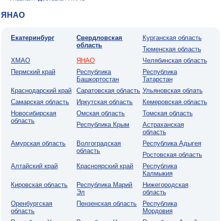
ЯНАО
Екатеринбург
Свердловская
Курганская область
область
Тюменская область
ХМАО
ЯНАО
Челябинская область
Пермский край
Республика
Республика
Башкортостан
Татарстан
Краснодарский край
Саратовская область
Ульяновская облать
Самарская область
Иркутская область
Кемеровская область
Новосибирская
Омская область
Томская область
область
Республика Крым
Астраханская
область
Амурская область
Волгоградская
Республика Адыгея
область
Ростовская область
Алтайский край
Красноярский край
Республика
Калмыкия
Кировская область
Республика Марий
Нижегородская
Эл
область
Оренбургская
Пензенская область
Республика
область
Мордовия