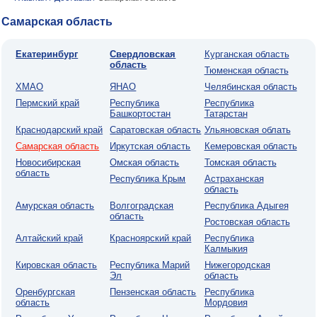
Самарская область
Екатеринбург
Свердловская
Курганская область
область
Тюменская область
ХМАО
ЯНАО
Челябинская область
Пермский край
Республика
Республика
Башкортостан
Татарстан
Краснодарский край
Саратовская область
Ульяновская облать
Самарская область
Иркутская область
Кемеровская область
Новосибирская
Омская область
Томская область
область
Республика Крым
Астраханская
область
Амурская область
Волгоградская
Республика Адыгея
область
Ростовская область
Алтайский край
Красноярский край
Республика
Калмыкия
Кировская область
Республика Марий
Нижегородская
Эл
область
Оренбургская
Пензенская область
Республика
область
Мордовия