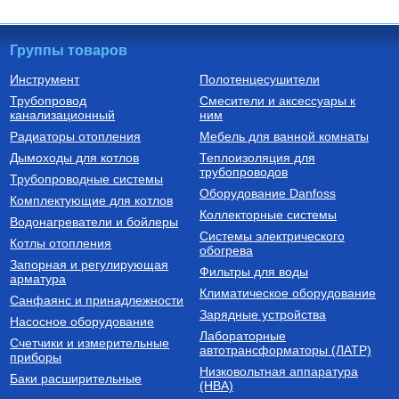
Группы товаров
Инструмент
Полотенцесушители
Трубопровод
Смесители и аксессуары к
Автоматика для насосов
Котлы газовые настенные
канализационный
ним
Частотный преобразователь
Котел газовый настенный
Радиаторы отопления
Мебель для ванной комнаты
2200 Вт FIL-10 2,2 кВт
двухконтурный CARES X 24
(инвертор) с датчиком
CF, арт. 3300888
Дымоходы для котлов
Теплоизоляция для
трубопроводов
9 750
Руб.
60 510
Руб.
Трубопроводные системы
Оборудование Danfoss
Комплектующие для котлов
Купить
Купить
Коллекторные системы
Водонагреватели и бойлеры
Системы электрического
Котлы отопления
обогрева
Запорная и регулирующая
Фильтры для воды
арматура
Климатическое оборудование
Санфаянс и принадлежности
Зарядные устройства
Насосное оборудование
Лабораторные
Счетчики и измерительные
Установки канализационные
Бойлеры (водонагреватели
автотрансформаторы (ЛАТР)
приборы
косвенного нагрева)
Низковольтная аппаратура
Установка канализационная
Водонагреватель (бойлер)
Баки расширительные
(НВА)
SANIVORT 405 М (боковой
UBC 150