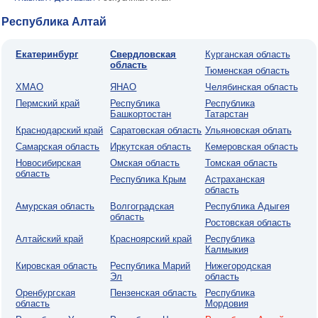
Республика Алтай
Екатеринбург
Свердловская
Курганская область
область
Тюменская область
ХМАО
ЯНАО
Челябинская область
Пермский край
Республика
Республика
Башкортостан
Татарстан
Краснодарский край
Саратовская область
Ульяновская облать
Самарская область
Иркутская область
Кемеровская область
Новосибирская
Омская область
Томская область
область
Республика Крым
Астраханская
область
Амурская область
Волгоградская
Республика Адыгея
область
Ростовская область
Алтайский край
Красноярский край
Республика
Калмыкия
Кировская область
Республика Марий
Нижегородская
Эл
область
Оренбургская
Пензенская область
Республика
область
Мордовия