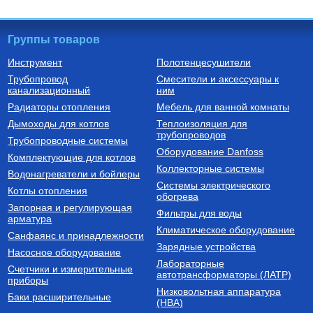
Группы товаров
Инструмент
Полотенцесушители
Трубопровод
Смесители и аксессуары к
Автоматика для насосов
Котлы газовые настенные
канализационный
ним
Частотный преобразователь
Котел газовый настенный
Радиаторы отопления
Мебель для ванной комнаты
2200 Вт FIL-10 2,2 кВт
двухконтурный CARES X 24
(инвертор) с датчиком
CF, арт. 3300888
Дымоходы для котлов
Теплоизоляция для
трубопроводов
9 750
Руб.
60 510
Руб.
Трубопроводные системы
Оборудование Danfoss
Комплектующие для котлов
Купить
Купить
Коллекторные системы
Водонагреватели и бойлеры
Системы электрического
Котлы отопления
обогрева
Запорная и регулирующая
Фильтры для воды
арматура
Климатическое оборудование
Санфаянс и принадлежности
Зарядные устройства
Насосное оборудование
Лабораторные
Счетчики и измерительные
Установки канализационные
Бойлеры (водонагреватели
автотрансформаторы (ЛАТР)
приборы
косвенного нагрева)
Низковольтная аппаратура
Установка канализационная
Водонагреватель (бойлер)
Баки расширительные
(НВА)
SANIVORT 405 М (боковой
UBC 150