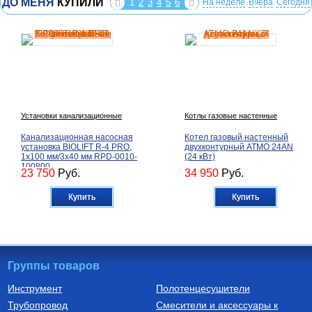
ДО МЕНЯ
КУПИЛИ
1
2
3
4
5
6
На неделе
Вчера
Сегодня
Установки канализационные
Котлы газовые настенные
Канализационная насосная
Котел газовый настенный
установка BIOLIFT R-4 PRO,
двухконтурный ATMO 24AN
1х100 мм/3х40 мм RPD-0010-
(24 кВт)
100800
23 750
Руб.
34 950
Руб.
Купить
Купить
Группы товаров
Инструмент
Полотенцесушители
Трубопровод
Смесители и аксессуары к
Автоматика для насосов
Котлы газовые настенные