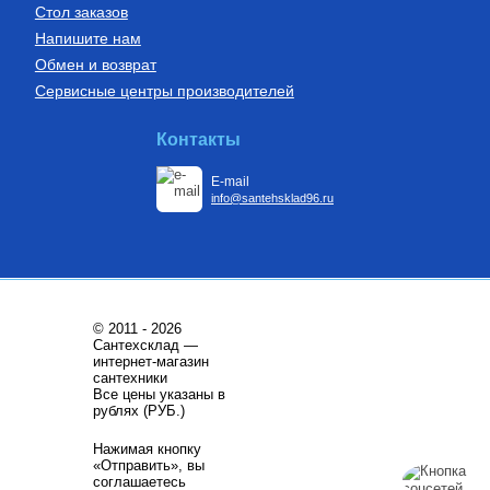
Стол заказов
Напишите нам
Обмен и возврат
Сервисные центры производителей
Насосы циркуляционные
Автоматика для насосов
Циркуляционный насос TOP-S
Частотный преобразователь
Контакты
80/10 PN10 DM, арт. 2165544
2200 Вт FIL-10 2,2 кВт
(инвертор) с датчиком
E-mail
160 790
Руб.
9 750
Руб.
info@santehsklad96.ru
Купить
Купить
© 2011 - 2026
Сантехсклад —
интернет-магазин
сантехники
Все цены указаны в
Котлы газовые настенные
Котлы газовые настенные
рублях (РУБ.)
Котел газовый настенный
Котел газовый настенный
Нажимая кнопку
одноконтурный M32ТHO c 3-х
двухконтурный DGB-130 MSC
«Отправить», вы
ходовым клапаном. Плата
управления с поддержкой
соглашаетесь