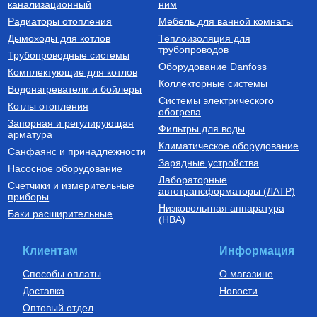
канализационный
ним
Частотный преобразователь
Котел газовый настенный
Радиаторы отопления
Мебель для ванной комнаты
2200 Вт FIL-10 2,2 кВт
двухконтурный CARES X 24
(инвертор) с датчиком
CF, арт. 3300888
Дымоходы для котлов
Теплоизоляция для
трубопроводов
9 750
Руб.
60 510
Руб.
Трубопроводные системы
Оборудование Danfoss
Комплектующие для котлов
Купить
Купить
Коллекторные системы
Водонагреватели и бойлеры
Системы электрического
Котлы отопления
обогрева
Запорная и регулирующая
Фильтры для воды
арматура
Климатическое оборудование
Санфаянс и принадлежности
Зарядные устройства
Насосное оборудование
Лабораторные
Счетчики и измерительные
Установки канализационные
Бойлеры (водонагреватели
автотрансформаторы (ЛАТР)
приборы
косвенного нагрева)
Низковольтная аппаратура
Установка канализационная
Водонагреватель (бойлер)
Баки расширительные
(НВА)
SANIVORT 405 М (боковой
UBC 150
вход)
14 390
Руб.
61 380
Руб.
Клиентам
Информация
Купить
Купить
Способы оплаты
О магазине
Доставка
Новости
Оптовый отдел